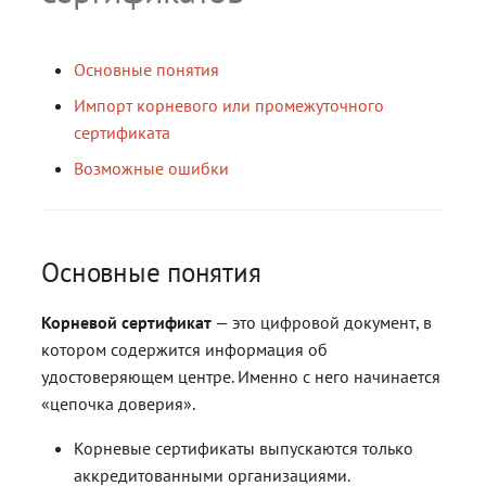
сертификат
и
Ключевые носители
Архив
Архив
Блог
Экспорт личного
Инструкции по теме
Мои контакты
з
сертификата
Создание самоподписанн
Основные понятия
Документация
Контакты
Контакты
сертификата
а
Импорт корневого или промежуточного
Получить КЭП
Удаление сертификата
Поиск
Поиск
сертификата
ц
Импорт сертификатов дру
Магазин
Возможные ошибки
и
пользователей
Журнал
Журнал
Полная версия сайта
я
Установка списка отзыва
FAQ
FAQ
п
сертификатов
Основные понятия
о
Экспорт личного
Корневой сертификат
— это цифровой документ, в
и
сертификата
котором содержится информация об
с
удостоверяющем центре. Именно с него начинается
Экспорт сертификата
«цепочка доверия».
к
Удаление сертификата
а
Корневые сертификаты выпускаются только
аккредитованными организациями.