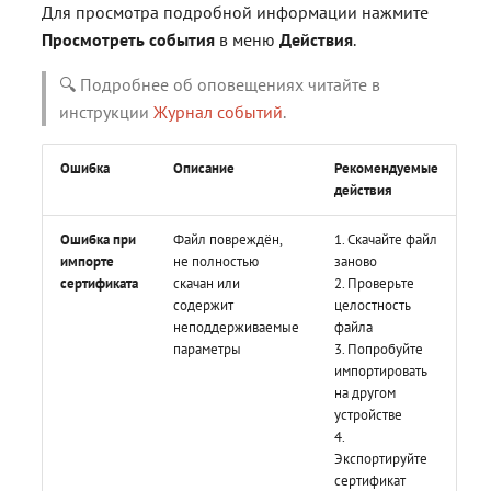
Для просмотра подробной информации нажмите
Просмотреть события
в меню
Действия
.
🔍 Подробнее об оповещениях читайте в
инструкции
Журнал событий
.
Ошибка
Описание
Рекомендуемые
действия
Ошибка при
Файл повреждён,
1. Скачайте файл
импорте
не полностью
заново
сертификата
скачан или
2. Проверьте
содержит
целостность
неподдерживаемые
файла
параметры
3. Попробуйте
импортировать
на другом
устройстве
4.
Экспортируйте
сертификат