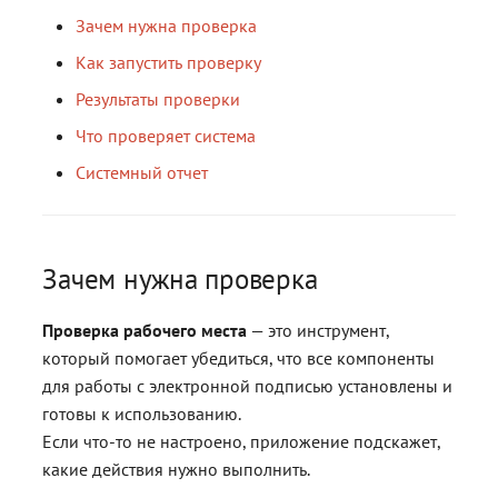
Прочие настройки
сертификат
и
Ключевые носители
Архив
Архив
Зачем нужна проверка
Блог
Экспорт личного
Что проверяет система
Мои контакты
з
Как запустить проверку
сертификата
Создание самоподписанн
Документация
Контакты
Контакты
сертификата
а
Системный отчет
Результаты проверки
Получить КЭП
Удаление сертификата
Поиск
Поиск
Что проверяет система
ц
Импорт сертификатов дру
Как сохранить отчет
Магазин
Системный отчет
и
пользователей
Журнал
Журнал
Полная версия сайта
Инструкции по теме
я
Установка списка отзыва
FAQ
FAQ
п
сертификатов
Зачем нужна проверка
о
Экспорт личного
Проверка рабочего места
— это инструмент,
и
сертификата
который помогает убедиться, что все компоненты
с
для работы с электронной подписью установлены и
Экспорт сертификата
готовы к использованию.
к
Если что-то не настроено, приложение подскажет,
Удаление сертификата
а
какие действия нужно выполнить.