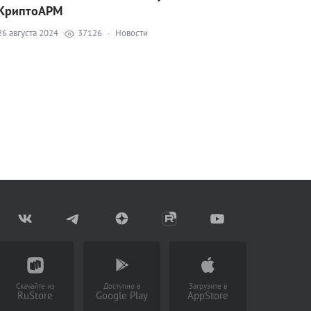
КриптоАРМ
26 августа 2024
37126
·
Новости
Скачайте из
Доступно в
Загрузите в
RuStore
Google Play
AppStore