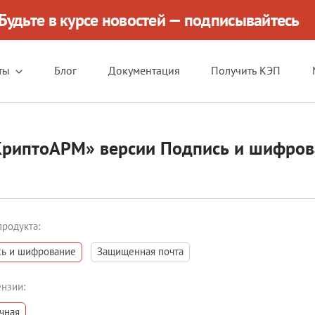
Будьте в курсе новостей — подписывайтесь
ты
Блог
Документация
Получить КЭП
КриптоАРМ» версии Подпись и шифрова
продукта:
ь и шифрование
Защищенная почта
ензии:
чная