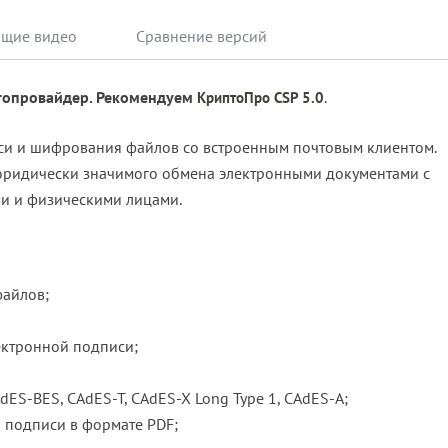
Обучающие видео
Сравнение версий
топровайдер. Рекомендуем
.
КриптоПро CSP 5.0
и и шифрования файлов со встроенным почтовым клиентом.
юридически значимого обмена электронными документами с
и и физическими лицами.
файлов;
ектронной подписи;
ES-BES, CAdES-T, CAdES-X Long Type 1, CAdES-A;
 подписи в формате PDF;