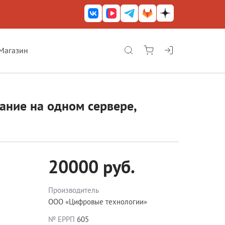
Магазин
КриптоАРМ ГОСТ
КриптоАРМ
ние на одном сервере,
КриптоАРМ Server
Железный почтовый ящик
КриптоАРМ Mobile
20000 руб.
КриптоАРМ ID
КриптоАРМ Документы
Производитель
ООО «Цифровые технологии»
КриптоАРМ для 1С-Битрикс
№ ЕРРП
605
Решения