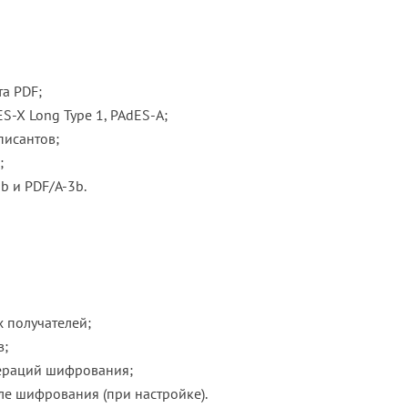
а PDF;
S-X Long Type 1, PAdES-A;
писантов;
;
b и PDF/A-3b.
 получателей;
в;
ераций шифрования;
ле шифрования (при настройке).