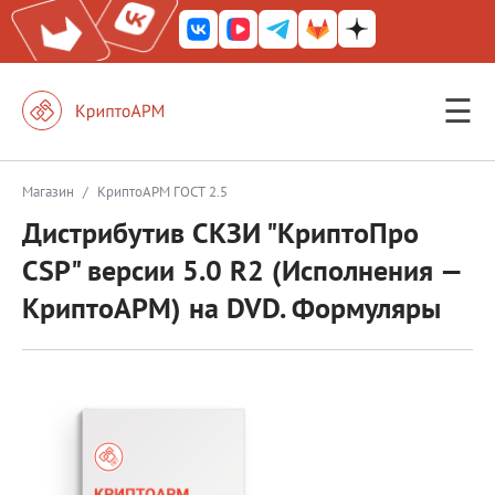
☰
КриптоАРМ ГОСТ
КриптоАРМ
Магазин
/
КриптоАРМ ГОСТ 2.5
Дистрибутив СКЗИ "КриптоПро
КриптоАРМ Server
CSP" версии 5.0 R2 (Исполнения —
Железный почтовый ящик
КриптоАРМ) на DVD. Формуляры
КриптоАРМ Mobile
КриптоАРМ ID
КриптоАРМ Документы
КриптоАРМ для 1С-Битрикс
Решения