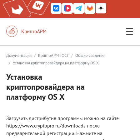
☰
КриптоАРМ ГОСТ
КриптоАРМ
/
/
Документация
КриптоАРМ ГОСТ
Общие сведения
/
Установка криптопровайдера на платформу OS X
КриптоАРМ Server
Установка
Железный почтовый ящик
криптопровайдера на
КриптоАРМ Mobile
платформу OS X
КриптоАРМ ID
КриптоАРМ Документы
Загрузить дистрибутив программы можно на сайте
КриптоАРМ для 1С-Битрикс
https://www.cryptopro.ru/downloads
после
предварительной регистрации. Нажмите на
Решения