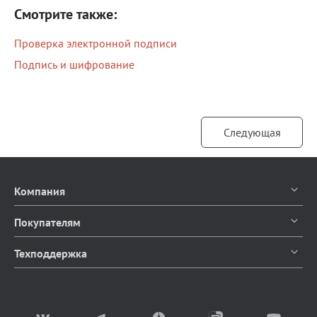
Смотрите также:
Проверка электронной подписи
Подпись и шифрование
Следующая
Компания
О компании
Покупателям
Контакты
Каталог продуктов
Техподдержка
Блог
Доставка и оплата
Документация
Мы в СМИ
Возврат товаров
Написать в чат