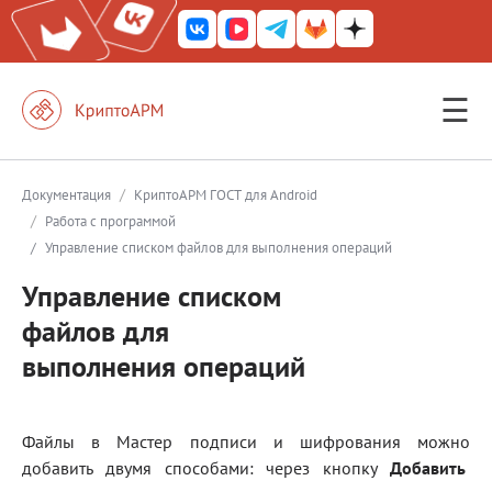
☰
КриптоАРМ ГОСТ
КриптоАРМ
/
Документация
КриптоАРМ ГОСТ для Android
/
Работа с программой
КриптоАРМ Server
/
Управление списком файлов для выполнения операций
Железный почтовый ящик
Управление списком
КриптоАРМ Mobile
файлов для
КриптоАРМ ID
выполнения операций
КриптоАРМ Документы
КриптоАРМ для 1С-Битрикс
Файлы в Мастер подписи и шифрования можно
добавить двумя способами: через кнопку
Добавить
Решения