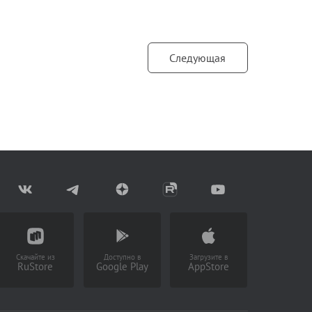
Следующая
Скачайте из
Доступно в
Загрузите в
RuStore
Google Play
AppStore