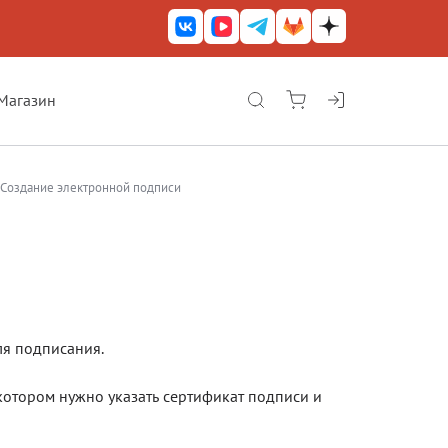
Магазин
КриптоАРМ ГОСТ
КриптоАРМ
Создание электронной подписи
КриптоАРМ Server
Железный почтовый ящик
КриптоАРМ Mobile
КриптоАРМ ID
я подписания.
КриптоАРМ Документы
котором нужно указать сертификат подписи и
КриптоАРМ для 1С-Битрикс
Решения