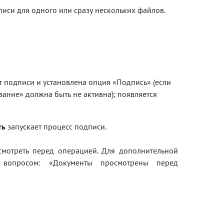
си для одного или сразу нескольких файлов.
Блог
Документация
Получить КЭП
Магазин
 подписи и установлена опция «Подпись» (если
ние» должна быть не активна); появляется
Полная версия сайта
ть
запускает процесс подписи.
мотреть перед операцией. Для дополнительной
 вопросом: «Документы просмотрены перед