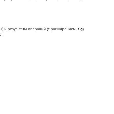
) и результаты операций (с расширением
.
sig
)
й
.