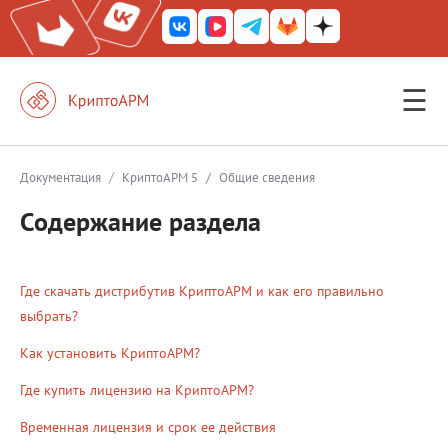
☰
КриптоАРМ ГОСТ
КриптоАРМ
/
Документация
КриптоАРМ 5
/
Общие сведения
КриптоАРМ Server
Содержание раздела
Железный почтовый ящик
КриптоАРМ Mobile
Где скачать дистрибутив КриптоАРМ и как его правильно
выбрать?
КриптоАРМ ID
Как установить КриптоАРМ?
КриптоАРМ Документы
Где купить лицензию на КриптоАРМ?
КриптоАРМ для 1С-Битрикс
Временная лицензия и срок ее действия
Решения