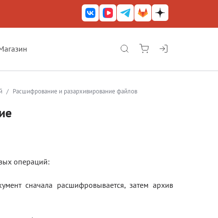
Магазин
КриптоАРМ ГОСТ
КриптоАРМ
й
/
Расшифрование и разархивирование файлов
КриптоАРМ Server
ие
Железный почтовый ящик
КриптоАРМ Mobile
вых операций:
КриптоАРМ ID
КриптоАРМ Документы
умент сначала расшифровывается, затем архив
КриптоАРМ для 1С-Битрикс
Решения