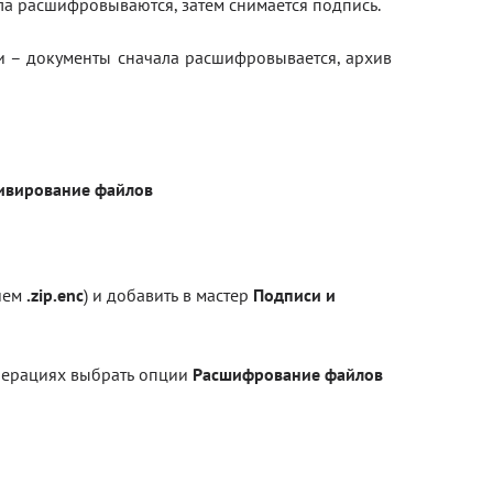
а расшифровываются, затем снимается подпись.
Блог
и – документы сначала расшифровывается, архив
Документация
Получить КЭП
Магазин
ивирование файлов
Полная версия сайта
ием
.zip.enc
) и добавить в мастер
Подписи и
операциях выбрать опции
Расшифрование файлов