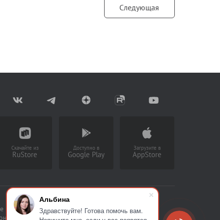
Следующая
Скачайте из
Доступно в
Загрузите в
RuStore
Google Play
AppStore
Альбина
е накапливать статистическую
Здравствуйте! Готова помочь вам.
сональных данных
Напишите мне, если у вас появятся