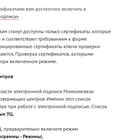
ификатами вам достаточно включить в
Блог
подпись»
.
Документация
м станут доступны только сертификаты, которые
Получить КЭП
и соответствуют требованиям к форме
лифицированные сертификаты ключа проверки
Магазин
ваются. Проверка сертификатов, которыми
Полная версия сайта
 при включенном режиме.
ентров
бласти электронной подписи Минкомсвязи
оверяющих центров. Именно этот список
тра при работе с электронной подписью. Список
ых УЦ
.
Ц, предварительно включите
режим
рограммы - Режимы
).