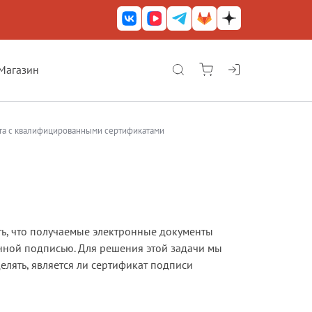
Магазин
КриптоАРМ ГОСТ
КриптоАРМ
та с квалифицированными сертификатами
КриптоАРМ Server
Железный почтовый ящик
КриптоАРМ Mobile
ть, что получаемые электронные документы
КриптоАРМ ID
ной подписью. Для решения этой задачи мы
КриптоАРМ Документы
елять, является ли сертификат подписи
КриптоАРМ для 1С-Битрикс
Решения