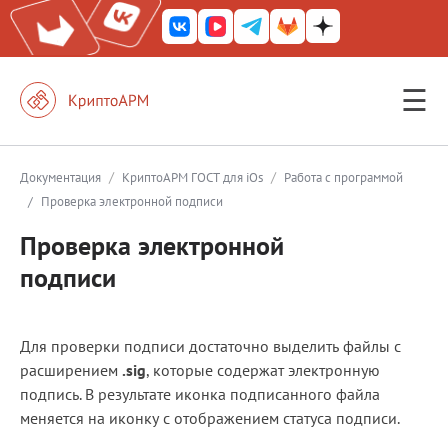
☰
КриптоАРМ ГОСТ
КриптоАРМ
/
/
Документация
КриптоАРМ ГОСТ для iOs
Работа с программой
/
Проверка электронной подписи
КриптоАРМ Server
Проверка электронной
Железный почтовый ящик
подписи
КриптоАРМ Mobile
КриптоАРМ ID
Для проверки подписи достаточно выделить файлы с
КриптоАРМ Документы
расширением
.
sig
, которые содержат электронную
подпись. В результате иконка подписанного файла
КриптоАРМ для 1С-Битрикс
меняется на иконку с отображением статуса подписи.
Решения