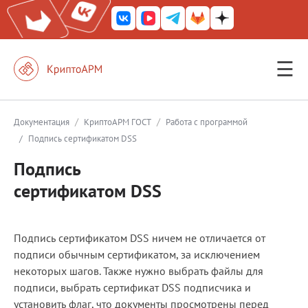
☰
КриптоАРМ ГОСТ
КриптоАРМ
/
/
Документация
КриптоАРМ ГОСТ
Работа с программой
/
Подпись сертификатом DSS
КриптоАРМ Server
Подпись
Железный почтовый ящик
сертификатом DSS
КриптоАРМ Mobile
КриптоАРМ ID
Подпись сертификатом DSS ничем не отличается от
КриптоАРМ Документы
подписи обычным сертификатом, за исключением
некоторых шагов. Также нужно выбрать файлы для
КриптоАРМ для 1С-Битрикс
подписи, выбрать сертификат DSS подписчика и
Решения
установить флаг, что документы просмотрены перед