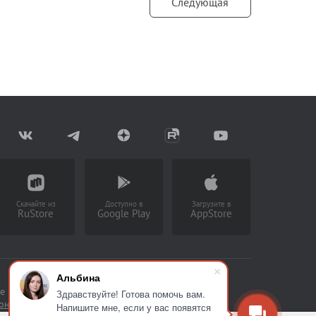
Следующая
Скачайте из
Доступно в
Загрузите в
RuStore
Google Play
AppStore
Альбина
е накапливать статистическую
Здравствуйте! Готова помочь вам.
сональных данных
Напишите мне, если у вас появятся