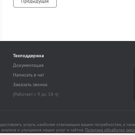
Предыдущая
Техподдержка
Документация
Написать в чат
Заказать звонок
(Работает с 9 до 18 ч)
редоставлять услуги, наиболее отвечающие вашим потребностям, а такж
анализа и улучшения наших услуг и сайтов.
Политика обработки пер