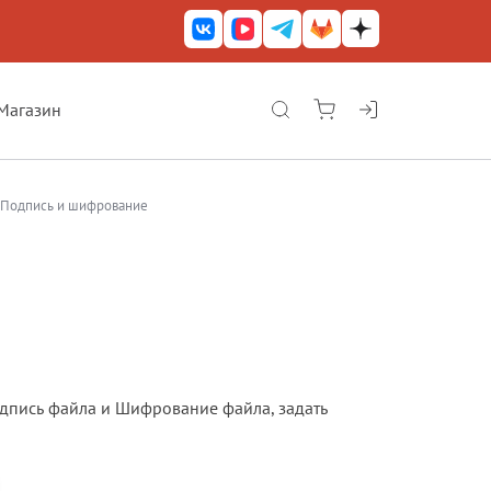
Магазин
КриптоАРМ ГОСТ
КриптоАРМ
Подпись и шифрование
КриптоАРМ Server
Железный почтовый ящик
КриптоАРМ Mobile
КриптоАРМ ID
КриптоАРМ Документы
дпись файла и Шифрование файла, задать
КриптоАРМ для 1С-Битрикс
Решения