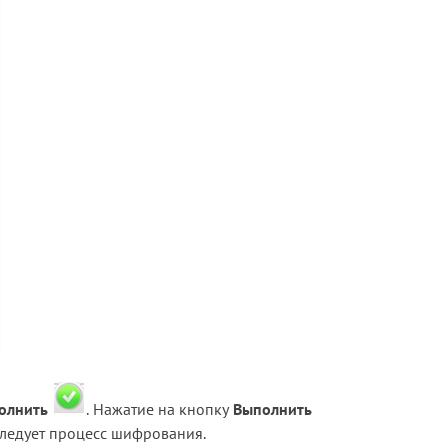
Блог
Документация
Получить КЭП
Магазин
Полная версия сайта
олнить
.
Нажатие на кнопку
Выполнить
 следует процесс шифрования.