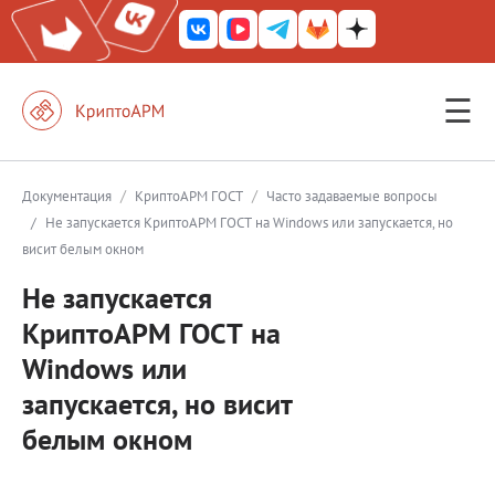
☰
КриптоАРМ ГОСТ
КриптоАРМ
/
/
Документация
КриптоАРМ ГОСТ
Часто задаваемые вопросы
/
Не запускается КриптоАРМ ГОСТ на Windows или запускается, но
КриптоАРМ Server
висит белым окном
Железный почтовый ящик
Не запускается
КриптоАРМ Mobile
КриптоАРМ ГОСТ на
КриптоАРМ ID
Windows или
запускается, но висит
КриптоАРМ Документы
белым окном
КриптоАРМ для 1С-Битрикс
Решения