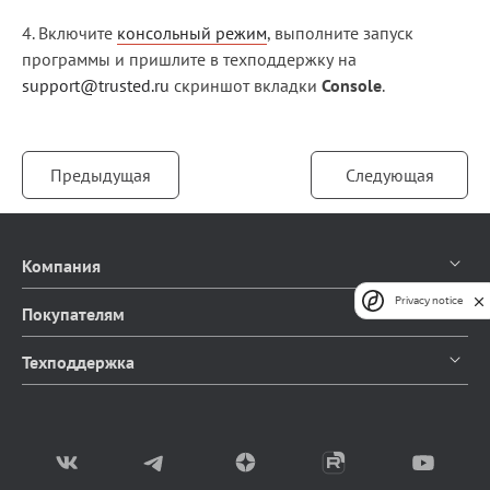
4. Включите
консольный режим
, выполните запуск
программы и пришлите в техподдержку на
support@trusted.ru
скриншот вкладки
Console
.
Предыдущая
Следующая
Компания
Privacy notice
О компании
Покупателям
Контакты
Каталог продуктов
Техподдержка
Блог
Доставка и оплата
Документация
Мы в СМИ
Возврат товаров
Написать в чат
Партнерство
Заказать звонок