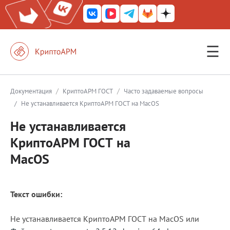
☰
КриптоАРМ ГОСТ
КриптоАРМ
/
/
Документация
КриптоАРМ ГОСТ
Часто задаваемые вопросы
/
Не устанавливается КриптоАРМ ГОСТ на MacOS
КриптоАРМ Server
Не устанавливается
Железный почтовый ящик
КриптоАРМ ГОСТ на
КриптоАРМ Mobile
MacOS
КриптоАРМ ID
КриптоАРМ Документы
Текст ошибки:
КриптоАРМ для 1С-Битрикс
Не устанавливается КриптоАРМ ГОСТ на MacOS или
Решения