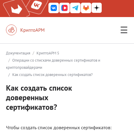
☰
КриптоАРМ ГОСТ
КриптоАРМ
/
Документация
КриптоАРМ 5
/
Операции со списками доверенных сертификатов и
КриптоАРМ Server
криптопровайдерами
Железный почтовый ящик
/
Как создать список доверенных сертификатов?
КриптоАРМ Mobile
Как создать список
доверенных
КриптоАРМ ID
сертификатов?
КриптоАРМ Документы
КриптоАРМ для 1С-Битрикс
Чтобы создать список доверенных сертификатов:
Решения