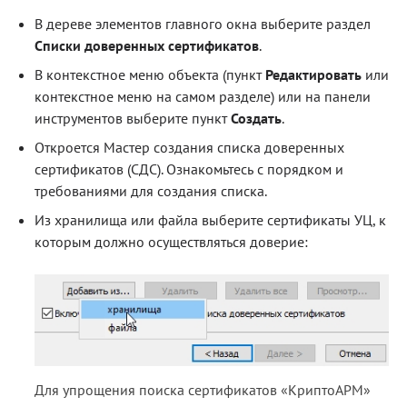
В дереве элементов главного окна выберите раздел
Блог
Списки доверенных сертификатов
.
Документация
В контекстное меню объекта (пункт
Редактировать
или
Получить КЭП
контекстное меню на самом разделе) или на панели
инструментов выберите пункт
Создать
.
Магазин
Откроется Мастер создания списка доверенных
Полная версия сайта
сертификатов (СДС). Ознакомьтесь с порядком и
требованиями для создания списка.
Из хранилища или файла выберите сертификаты УЦ, к
которым должно осуществляться доверие:
Для упрощения поиска сертификатов «КриптоАРМ»