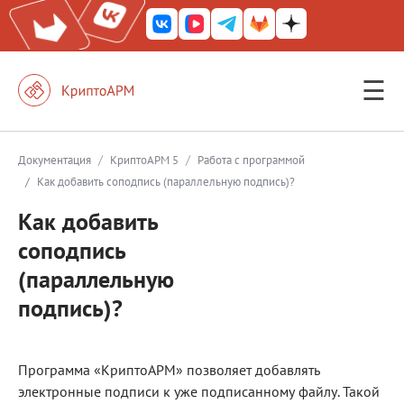
☰
КриптоАРМ ГОСТ
КриптоАРМ
/
/
Документация
КриптоАРМ 5
Работа с программой
/
Как добавить соподпись (параллельную подпись)?
КриптоАРМ Server
Как добавить
Железный почтовый ящик
соподпись
КриптоАРМ Mobile
(параллельную
КриптоАРМ ID
подпись)?
КриптоАРМ Документы
КриптоАРМ для 1С-Битрикс
Программа «КриптоАРМ» позволяет добавлять
электронные подписи к уже подписанному файлу. Такой
Решения