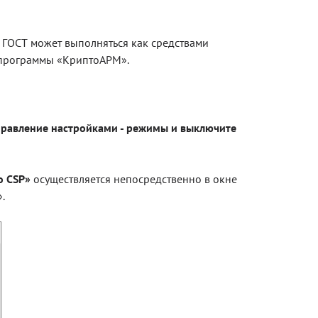
Блог
 ГОСТ может выполняться как средствами
Документация
 программы «КриптоАРМ».
Получить КЭП
Магазин
правление настройками - режимы и выключите
Полная версия сайта
о CSP»
осуществляется непосредственно в окне
.