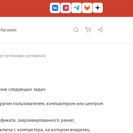
Магазин
КриптоАРМ ГОСТ
КриптоАРМ
рт (установка) сертификата
КриптоАРМ Server
Железный почтовый ящик
КриптоАРМ Mobile
ния следующих задач:
КриптоАРМ ID
другим пользователем, компьютером или центром
КриптоАРМ Документы
фиката, заархивированного ранее;
КриптоАРМ для 1С-Битрикс
 ключа с компьютера, на котором владелец
Решения