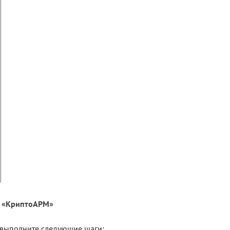
ы «КриптоАРМ»
 выполните следующие шаги: