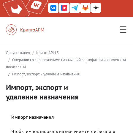
☰
КриптоАРМ ГОСТ
КриптоАРМ
/
Документация
КриптоАРМ 5
/
Операции со справочниками назначений сертификата и ключевыми
КриптоАРМ Server
носителями
Железный почтовый ящик
/
Импорт, экспорт и удаление назначения
КриптоАРМ Mobile
Импорт, экспорт и
удаление назначения
КриптоАРМ ID
КриптоАРМ Документы
Импорт назначения
КриптоАРМ для 1С-Битрикс
Решения
Чтобы импортировать назначение сертификата
в