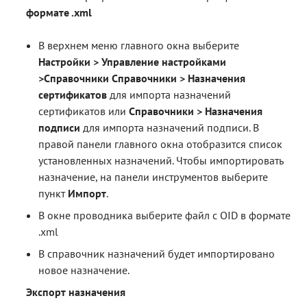
формате .xml
Блог
В верхнем меню главного окна выберите
Документация
Настройки > Управление настройками
Получить КЭП
>Справочники Справочники > Назначения
сертификатов
для импорта назначений
Магазин
сертификатов или
Справочники > Назначения
Полная версия сайта
подписи
для импорта назначений подписи. В
правой панели главного окна отобразится список
установленных назначений. Чтобы импортировать
назначение, на панели инструментов выберите
пункт
Импорт
.
В окне проводника выберите файл с OID в формате
.xml
В справочник назначений будет импортировано
новое назначение.
Экспорт назначения