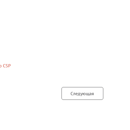
Блог
Документация
Получить КЭП
Магазин
Полная версия сайта
о CSP
Следующая