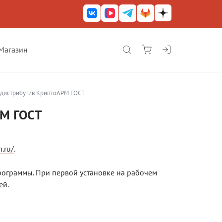
Магазин
КриптоАРМ ГОСТ
КриптоАРМ
ь дистрибутив КриптоАРМ ГОСТ
КриптоАРМ Server
РМ ГОСТ
Железный почтовый ящик
КриптоАРМ Mobile
m.ru/
.
КриптоАРМ ID
рограммы. При первой установке на рабочем
КриптоАРМ Документы
ей.
КриптоАРМ для 1С-Битрикс
Решения