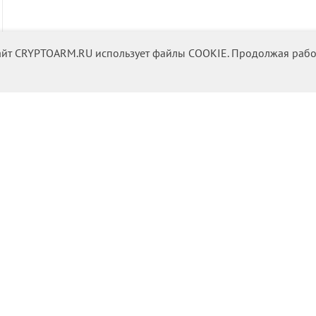
йт CRYPTOARM.RU использует файлы COOKIE. Продолжая работу 
Техподдержка
Документация
Написать в чат
Заказать звонок
(Работает с 9 до 18 ч)