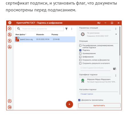
сертификат подписи, и установить флаг, что документы
Блог
просмотрены перед подписанием.
Документация
Получить КЭП
Магазин
Полная версия сайта