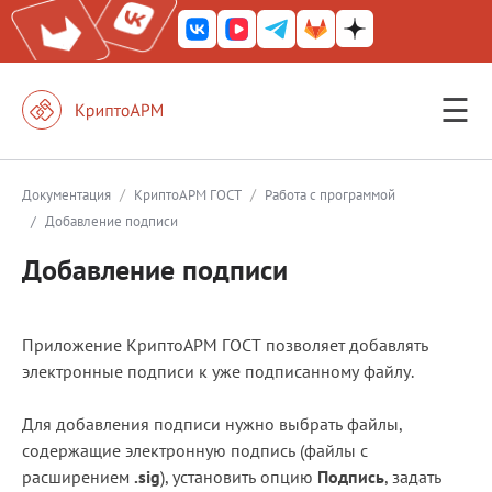
☰
КриптоАРМ ГОСТ
КриптоАРМ
/
/
Документация
КриптоАРМ ГОСТ
Работа с программой
/
Добавление подписи
КриптоАРМ Server
Добавление подписи
Железный почтовый ящик
КриптоАРМ Mobile
Приложение КриптоАРМ ГОСТ позволяет добавлять
КриптоАРМ ID
электронные подписи к уже подписанному файлу.
КриптоАРМ Документы
Для добавления подписи нужно выбрать файлы,
КриптоАРМ для 1С-Битрикс
содержащие электронную подпись (файлы с
расширением
.sig
), установить опцию
Подпись
, задать
Решения