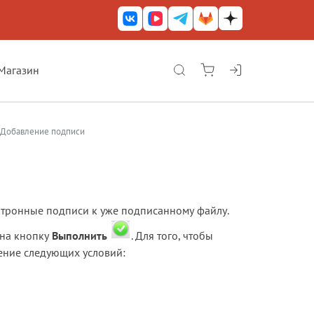
Магазин
КриптоАРМ ГОСТ
КриптоАРМ
Добавление подписи
КриптоАРМ Server
Железный почтовый ящик
КриптоАРМ Mobile
тронные подписи к уже подписанному файлу.
КриптоАРМ ID
 на кнопку
Выполнить
. Для того, чтобы
ение следующих условий:
КриптоАРМ Документы
КриптоАРМ для 1С-Битрикс
Решения